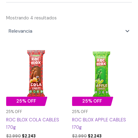
Mostrando 4 resultados
El
El
El
El
precio
precio
precio
precio
original
actual
original
actual
era:
es:
era:
es:
$2.990.
$2.243.
$2.990.
$2.243.
25% OFF
25% OFF
25% OFF
25% OFF
ROC BLOX COLA CABLES
ROC BLOX APPLE CABLES
170g
170g
$
2.990
$
2.243
$
2.990
$
2.243