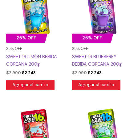
era:
es:
era:
es:
$2.990.
$2.243.
$2.990.
$2.243.
25% OFF
25% OFF
25% OFF
25% OFF
SWEET 16 LIMÓN BEBIDA
SWEET 16 BLUEBERRY
COREANA 200g
BEBIDA COREANA 200g
$
2.990
$
2.243
$
2.990
$
2.243
Agregar al carrito
Agregar al carrito
El
El
El
El
precio
precio
precio
precio
original
actual
original
actual
era:
es:
era:
es:
$2.990.
$2.243.
$2.990.
$2.243.