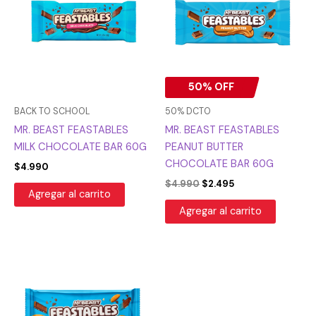
era:
es:
$4.990.
$2.495.
50% OFF
BACK TO SCHOOL
50% DCTO
MR. BEAST FEASTABLES
MR. BEAST FEASTABLES
MILK CHOCOLATE BAR 60G
PEANUT BUTTER
CHOCOLATE BAR 60G
$
4.990
$
4.990
$
2.495
Agregar al carrito
Agregar al carrito