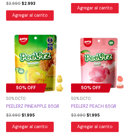
$
3.990
$
2.993
Agregar al carrito
Agregar al carrito
El
El
El
El
precio
precio
precio
precio
original
actual
original
actual
era:
es:
era:
es:
$3.990.
$1.995.
$3.990.
$1.995.
50% OFF
50% OFF
50% DCTO
50% DCTO
PEELERZ PINEAPPLE 85GR
PEELERZ PEACH 85GR
$
3.990
$
1.995
$
3.990
$
1.995
Agregar al carrito
Agregar al carrito