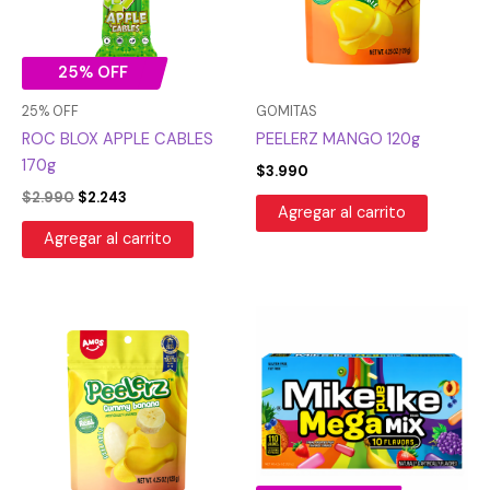
25% OFF
25% OFF
GOMITAS
ROC BLOX APPLE CABLES
PEELERZ MANGO 120g
170g
$
3.990
$
2.990
$
2.243
Agregar al carrito
Agregar al carrito
El
El
precio
precio
original
actual
era:
es:
$2.990.
$2.243.