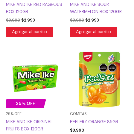
MIKE AND IKE RED RAGEOUS
MIKE AND IKE SOUR
BOX 120GR
WATERMELON BOX 120GR
$
3.990
$
2.993
$
3.990
$
2.993
Agregar al carrito
Agregar al carrito
El
El
precio
precio
original
actual
era:
es:
$3.990.
$2.993.
25% OFF
25% OFF
GOMITAS
MIKE AND IKE ORIGINAL
PEELERZ ORANGE 85GR
FRUITS BOX 120GR
$
3.990