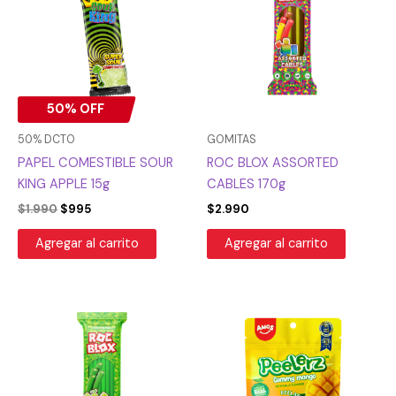
era:
es:
$1.990.
$995.
50% OFF
50% DCTO
GOMITAS
PAPEL COMESTIBLE SOUR
ROC BLOX ASSORTED
KING APPLE 15g
CABLES 170g
$
1.990
$
995
$
2.990
Agregar al carrito
Agregar al carrito
El
El
precio
precio
original
actual
era:
es:
$2.990.
$2.243.