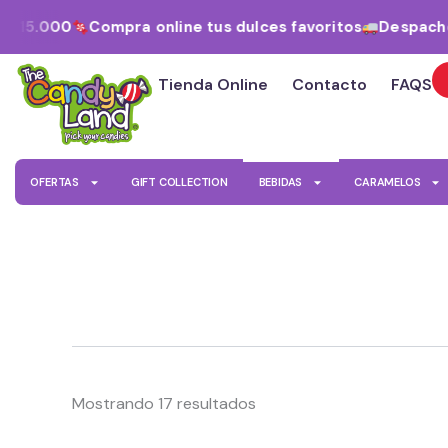
Ordenado
Ir
por
15.000
Compra online tus dulces favoritos
Despacho a 
al
los
últimos
contenido
Tienda Online
Contacto
FAQS
OFERTAS
GIFT COLLECTION
BEBIDAS
CARAMELOS
Mostrando 17 resultados