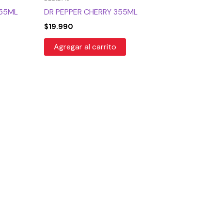
355ML
DR PEPPER CHERRY 355ML
$
19.990
Agregar al carrito