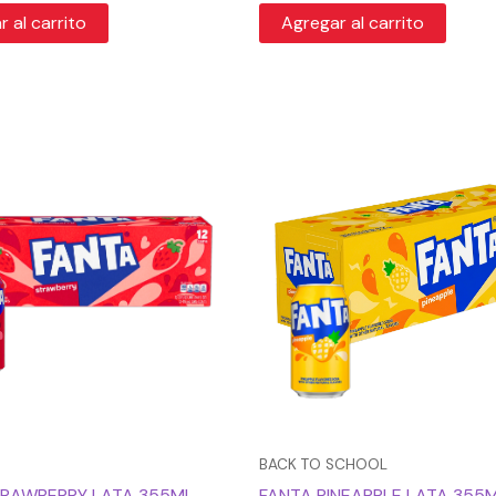
 al carrito
Agregar al carrito
BACK TO SCHOOL
TRAWBERRY LATA 355ML
FANTA PINEAPPLE LATA 355