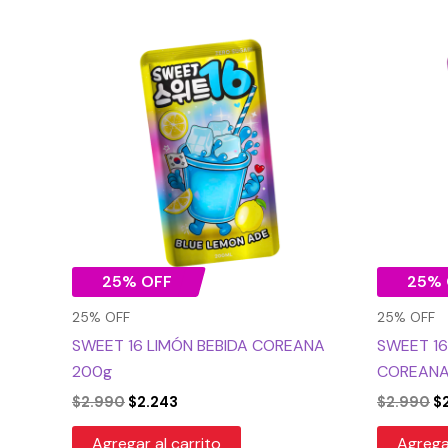
El
El
El
precio
precio
pr
original
actual
or
era:
es:
er
$2.990.
$2.243.
$2
25% OFF
25% 
25% OFF
25% OFF
SWEET 16 LIMÓN BEBIDA COREANA
SWEET 16
200g
COREANA
$
2.990
$
2.243
$
2.990
$
Agregar al carrito
Agregar