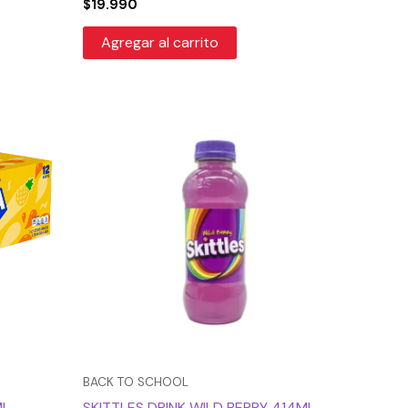
$
19.990
Agregar al carrito
BACK TO SCHOOL
ML
SKITTLES DRINK WILD BERRY 414ML