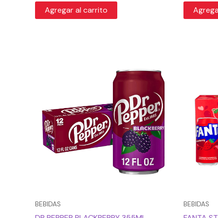
Agregar al carrito
Agregar
BEBIDAS
BEBIDAS
DR PEPPER BLACKBERRY 355ML
FANTA S