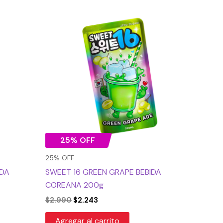
El
El
precio
precio
original
actual
era:
es:
$2.990.
$2.243.
25% OFF
25% OFF
IDA
SWEET 16 GREEN GRAPE BEBIDA
COREANA 200g
$
2.990
$
2.243
Agregar al carrito