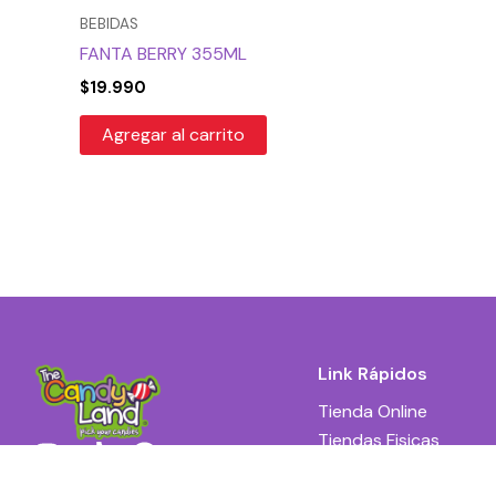
BEBIDAS
FANTA BERRY 355ML
$
19.990
Agregar al carrito
Link Rápidos
Tienda Online
Tiendas Fisicas
I
T
F
Venta Mayorista
n
i
a