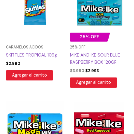
era:
es:
$3.990.
$2.993.
25% OFF
CARAMELOS ACIDOS
25% OFF
SKITTLES TROPICAL 109g
MIKE AND IKE SOUR BLUE
RASPBERRY BOX 120GR
$
2.990
$
3.990
$
2.993
Agregar al carrito
Agregar al carrito
El
El
El
El
precio
precio
precio
precio
original
actual
original
actual
era:
es:
era:
es:
$2.990.
$2.243.
$3.990.
$2.993.