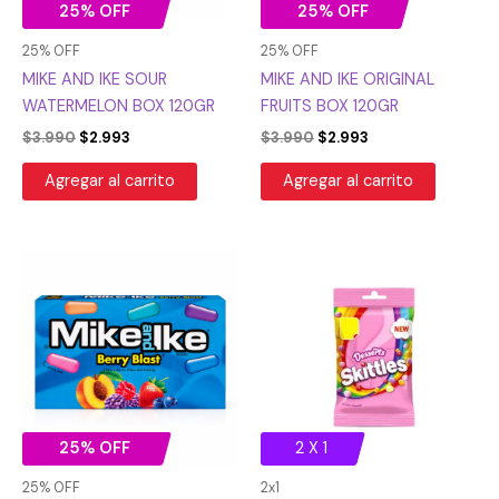
25% OFF
25% OFF
25% OFF
25% OFF
MIKE AND IKE SOUR
MIKE AND IKE ORIGINAL
WATERMELON BOX 120GR
FRUITS BOX 120GR
$
3.990
$
2.993
$
3.990
$
2.993
Agregar al carrito
Agregar al carrito
El
El
precio
precio
original
actual
era:
es:
$3.990.
$2.993.
25% OFF
2 X 1
25% OFF
2x1