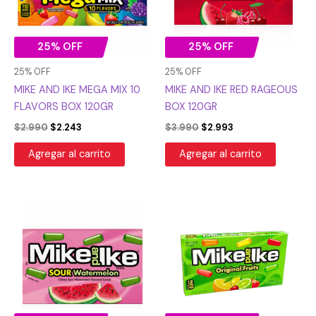
25% OFF
25% OFF
25% OFF
25% OFF
MIKE AND IKE MEGA MIX 10
MIKE AND IKE RED RAGEOUS
FLAVORS BOX 120GR
BOX 120GR
$
2.990
$
2.243
$
3.990
$
2.993
Agregar al carrito
Agregar al carrito
El
El
El
El
precio
precio
precio
precio
original
actual
original
actual
era:
es:
era:
es:
$3.990.
$2.993.
$3.990.
$2.993.