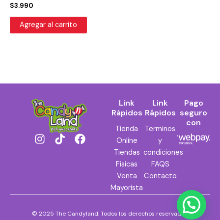
$
3.990
Agregar al carrito
Link
Link
Pago
Rápidos
Rápidos
seguro
con
Tienda
Terminos
I
T
F
Online
y
n
i
a
Tiendas
condiciones
s
k
c
Fisicas
FAQS
t
t
e
Venta
Contacto
a
o
b
Mayorista
g
k
o
r
o
a
k
© 2025 The Candyland. Todos los derechos reservados.