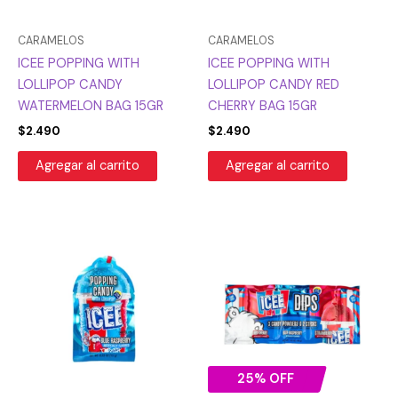
CARAMELOS
CARAMELOS
ICEE POPPING WITH
ICEE POPPING WITH
LOLLIPOP CANDY
LOLLIPOP CANDY RED
WATERMELON BAG 15GR
CHERRY BAG 15GR
$
2.490
$
2.490
Agregar al carrito
Agregar al carrito
El
El
precio
precio
original
actual
era:
es:
$2.490.
$1.868.
25% OFF