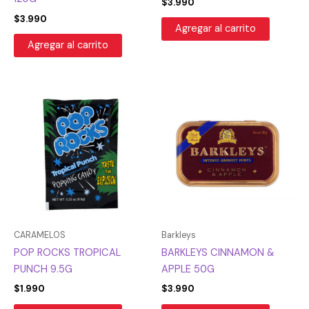
$
3.990
$
3.990
Agregar al carrito
Agregar al carrito
CARAMELOS
Barkleys
POP ROCKS TROPICAL
BARKLEYS CINNAMON &
PUNCH 9.5G
APPLE 50G
$
1.990
$
3.990