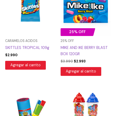
era:
es:
$3.990.
$2.993.
25% OFF
CARAMELOS ACIDOS
25% OFF
SKITTLES TROPICAL 109g
MIKE AND IKE BERRY BLAST
BOX 120GR
$
2.990
$
3.990
$
2.993
Agregar al carrito
Agregar al carrito