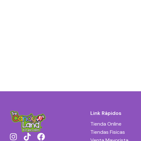
Link Rápidos
Tienda Online
Tiendas Fisicas
I
T
F
Venta Mayorista