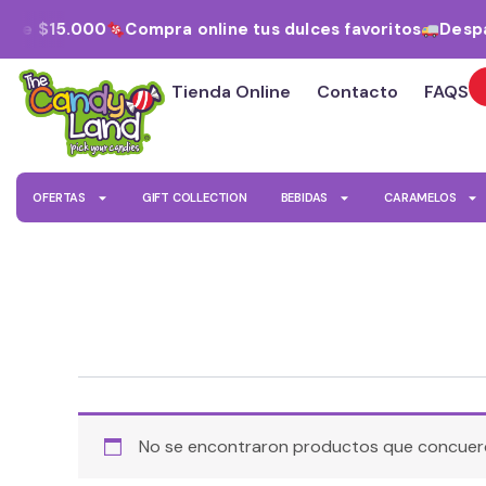
Ir
esde $15.000
Compra online tus dulces favoritos
Despa
al
contenido
Tienda Online
Contacto
FAQS
OFERTAS
GIFT COLLECTION
BEBIDAS
CARAMELOS
No se encontraron productos que concuerd