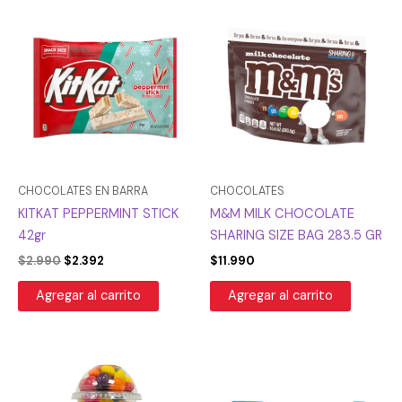
El
El
precio
precio
original
actual
era:
es:
$2.990.
$2.392.
CHOCOLATES EN BARRA
CHOCOLATES
KITKAT PEPPERMINT STICK
M&M MILK CHOCOLATE
42gr
SHARING SIZE BAG 283.5 GR
$
2.990
$
2.392
$
11.990
Agregar al carrito
Agregar al carrito
El
El
precio
precio
original
actual