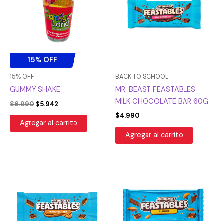
era:
es:
$6.990.
$5.942.
15% OFF
15% OFF
BACK TO SCHOOL
GUMMY SHAKE
MR. BEAST FEASTABLES
MILK CHOCOLATE BAR 60G
$
6.990
$
5.942
$
4.990
Agregar al carrito
Agregar al carrito
El
El
precio
precio
original
actual
era:
es:
$4.990.
$2.495.