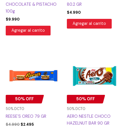
CHOCOLATE & PISTACHO
80.2 GR
100g
$
4.990
$
9.990
Agregar al carrito
Agregar al carrito
El
El
El
El
precio
precio
precio
precio
original
actual
original
actual
era:
es:
era:
es:
$4.990.
$2.495.
$3.990.
$1.995.
50% OFF
50% OFF
50% DCTO
50% DCTO
REESE´S OREO 79 GR
AERO NESTLE CHOCO
HAZELNUT BAR 90 GR
$
4.990
$
2.495