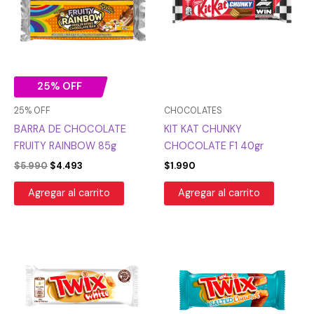
era:
es:
$5.990.
$4.493.
25% OFF
25% OFF
CHOCOLATES
BARRA DE CHOCOLATE
KIT KAT CHUNKY
FRUITY RAINBOW 85g
CHOCOLATE F1 40gr
$
5.990
$
4.493
$
1.990
Agregar al carrito
Agregar al carrito