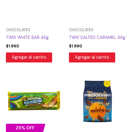
CHOCOLATES
CHOCOLATES
TWIX WHITE BAR 46g
TWIX SALTED CARAMEL 46g
$
1.990
$
1.990
Agregar al carrito
Agregar al carrito
El
El
precio
precio
original
actual
era:
es:
$5.990.
$4.493.
25% OFF