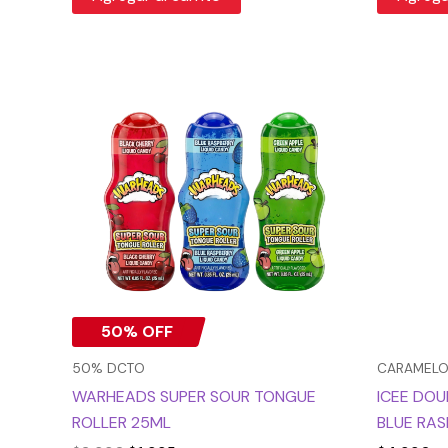
El
El
precio
precio
original
actual
era:
es:
$3.990.
$1.995.
50% OFF
50% DCTO
CARAMEL
WARHEADS SUPER SOUR TONGUE
ICEE DO
ROLLER 25ML
BLUE RA