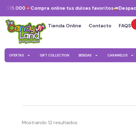
Ordenado
Ir
por
e $15.000
Compra online tus dulces favoritos
Despacho
al
los
últimos
contenido
Tienda Online
Contacto
FAQS
OFERTAS
GIFT COLLECTION
BEBIDAS
CARAMELOS
Mostrando 12 resultados