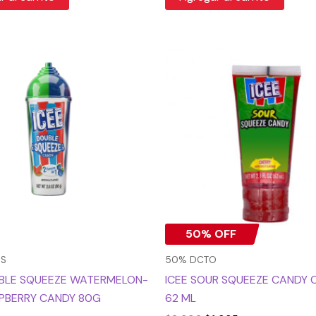
El
El
precio
precio
original
actual
era:
es:
$3.990.
$1.995.
50% OFF
OS
50% DCTO
UBLE SQUEEZE WATERMELON-
ICEE SOUR SQUEEZE CANDY 
SPBERRY CANDY 80G
62 ML