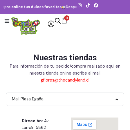
Ir
I
T
F
pra online tus dulces favoritos
Despacho a todo Chile
Envío gra
n
i
a
al
s
k
c
contenido
t
t
e
0
a
o
b
g
k
o
r
o
a
k
m
Nuestras tiendas
Para información de tu pedido/compra realizado aquí en
nuestra tienda online escribe al mail
gflores@thecandyland.cl
Mall Plaza Egaña
Dirección:
Av.
Larraín 5862