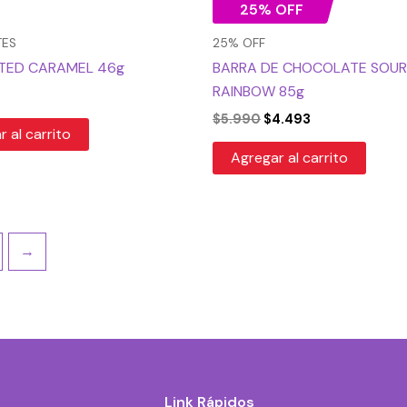
25% OFF
TES
25% OFF
LTED CARAMEL 46g
BARRA DE CHOCOLATE SOUR
RAINBOW 85g
$
5.990
$
4.493
 al carrito
Agregar al carrito
→
Link Rápidos