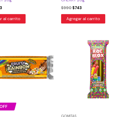
3
$
990
$
743
 al carrito
Agregar al carrito
El
ecio
precio
iginal
actual
a:
es:
.990.
$4.493.
OFF
GOMITAS