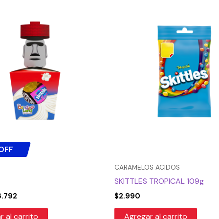
El
ecio
precio
iginal
actual
a:
es:
.990.
$6.792.
OFF
CARAMELOS ACIDOS
X
SKITTLES TROPICAL 109g
6.792
$
2.990
 al carrito
Agregar al carrito