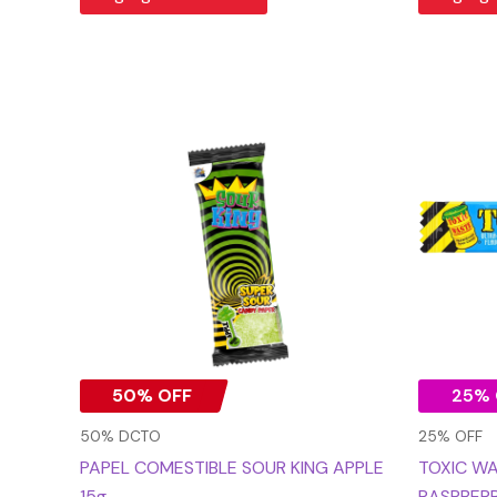
El
El
El
precio
precio
pre
original
actual
orig
era:
es:
era:
$1.990.
$995.
$99
50% OFF
25% 
50% DCTO
25% OFF
PAPEL COMESTIBLE SOUR KING APPLE
TOXIC W
15g
RASPBER