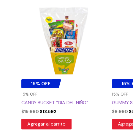
El
El
El
precio
precio
p
original
actual
or
era:
es:
er
$15.990.
$13.592.
$
15% OFF
15% 
15% OFF
15% OFF
CANDY BUCKET “DIA DEL NIÑO”
GUMMY SH
$
15.990
$
13.592
$
6.990
$
Agregar al carrito
Agregar