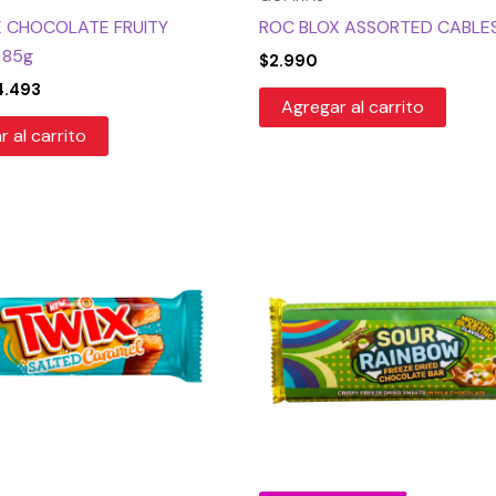
E CHOCOLATE FRUITY
ROC BLOX ASSORTED CABLES
 85g
$
2.990
4.493
Agregar al carrito
 al carrito
El
El
precio
precio
original
actual
era:
es:
$5.990.
$4.493.