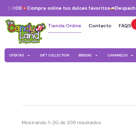
Ordenado
Ir
por
$15.000
Compra online tus dulces favoritos
Despacho a
al
los
últimos
contenido
Tienda Online
Contacto
FAQS
OFERTAS
GIFT COLLECTION
BEBIDAS
CARAMELOS
Mostrando 1–20 de 209 resultados