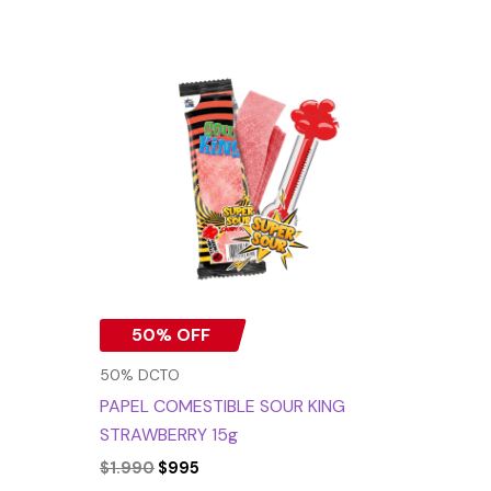
El
El
precio
precio
original
actual
era:
es:
$1.990.
$995.
50% OFF
50% DCTO
PAPEL COMESTIBLE SOUR KING
STRAWBERRY 15g
$
1.990
$
995