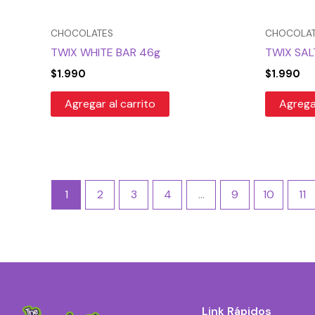
CHOCOLATES
CHOCOLA
TWIX WHITE BAR 46g
TWIX SA
$
1.990
$
1.990
Agregar al carrito
Agregar
1
2
3
4
…
9
10
11
Link Rápidos