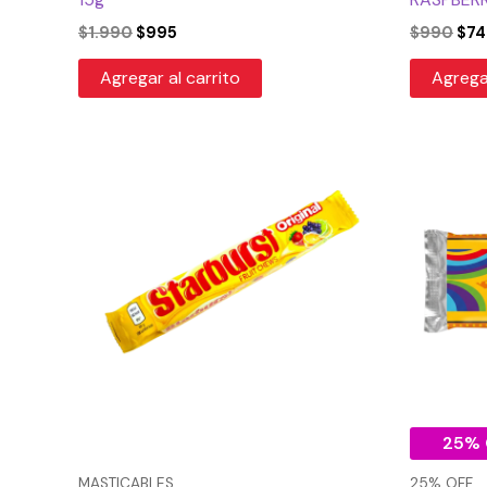
$
1.990
$
995
$
990
$
74
Agregar al carrito
Agregar
El
pr
or
er
$5
25% 
MASTICABLES
25% OFF