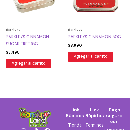
Barkleys
Barkleys
BARKLEYS CINNAMON
BARKLEYS CINNAMON 50G
SUGAR FREE 15G
$
3.990
$
2.490
Agregar al carrito
Agregar al carrito
Link
Link
Pago
Rápidos
Rápidos
seguro
con
Tienda
Terminos