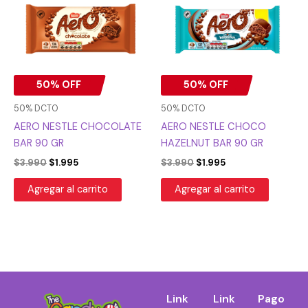
era:
es:
era:
es:
$3.990.
$1.995.
$3.990.
$1.995.
50% OFF
50% OFF
50% DCTO
50% DCTO
AERO NESTLE CHOCOLATE
AERO NESTLE CHOCO
BAR 90 GR
HAZELNUT BAR 90 GR
$
3.990
$
1.995
$
3.990
$
1.995
Agregar al carrito
Agregar al carrito
Link
Link
Pago