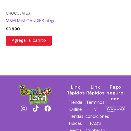
CHOCOLATES
M&M MINI CANDIES 50gr
$
3.990
Agregar al carrito
Link
Link
Pago
Rápidos
Rápidos
seguro
con
Tienda
Terminos
I
T
F
Online
y
n
i
a
Tiendas
condiciones
s
k
c
Fisicas
FAQS
t
t
e
Venta
Contacto