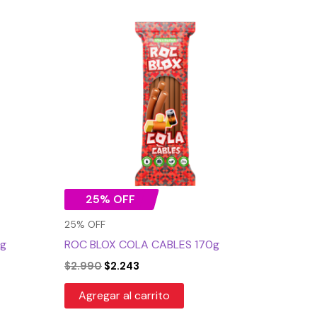
El
El
precio
precio
original
actual
era:
es:
$2.990.
$2.243.
25% OFF
25% OFF
0g
ROC BLOX COLA CABLES 170g
$
2.990
$
2.243
Agregar al carrito