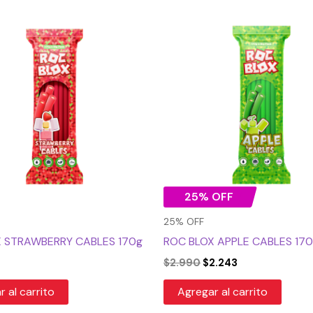
El
El
precio
precio
original
actual
era:
es:
$2.990.
$2.243.
25% OFF
25% OFF
 STRAWBERRY CABLES 170g
ROC BLOX APPLE CABLES 17
$
2.990
$
2.243
 al carrito
Agregar al carrito