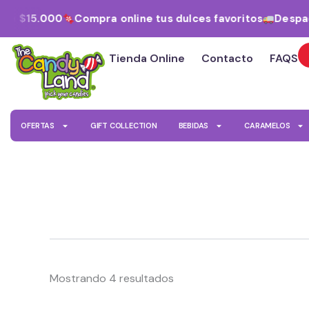
Ordenado
Ir
por
sde $15.000
Compra online tus dulces favoritos
Despac
al
los
últimos
contenido
Tienda Online
Contacto
FAQS
OFERTAS
GIFT COLLECTION
BEBIDAS
CARAMELOS
Mostrando 4 resultados