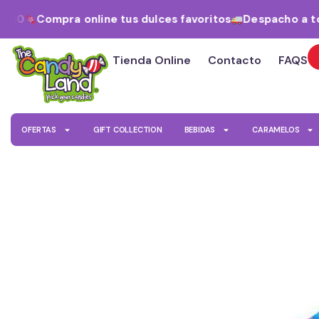
Ir
000
Compra online tus dulces favoritos
Despacho a tod
al
contenido
Tienda Online
Contacto
FAQS
OFERTAS
GIFT COLLECTION
BEBIDAS
CARAMELOS