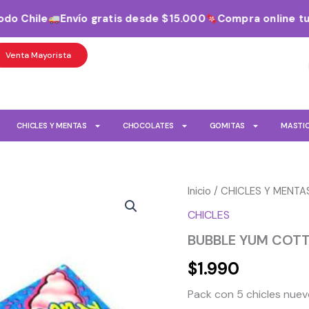
o Chile
Envío gratis desde $15.000
Compra online tus 
Venta Mayorista
CHICLES Y MENTAS
CHOCOLATES
GOMITAS
MASTI
BUBBLE
Inicio
/
CHICLES Y MENTA
YUM
CHICLES
COTTON
CANDY
BUBBLE YUM COTT
5
PIECES
$
1.990
cantidad
Pack con 5 chicles nue