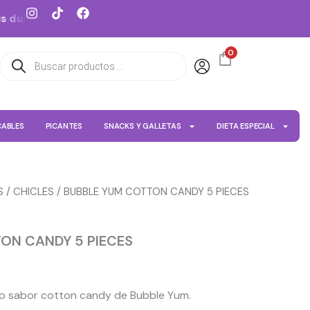
I
T
F
dulces favoritos
Despacho a todo Chile
n
i
a
s
k
c
t
t
e
0
Búsqueda
a
o
b
de
g
k
o
productos
r
o
a
k
m
CABLES
PICANTES
SNACKS Y GALLETAS
DIETA ESPECIAL
S
/
CHICLES
/ BUBBLE YUM COTTON CANDY 5 PIECES
ON CANDY 5 PIECES
vo sabor cotton candy de Bubble Yum.