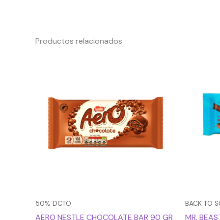
Productos relacionados
El
El
precio
precio
original
actual
era:
es:
$3.990.
$1.995.
50% DCTO
BACK TO 
AERO NESTLE CHOCOLATE BAR 90 GR
MR. BEAS