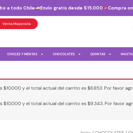
 a todo Chile
Envío gratis desde $15.000
Compra onlin
Venta Mayorista
CHICLES Y MENTAS
CHOCOLATES
GOMITAS
MASTI
es
$
10.000
y el total actual del carrito es
$
6.853
. Por favor a
es
$
10.000
y el total actual del carrito es
$
9.343
. Por favor a
KIT