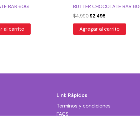
TE BAR 60G
BUTTER CHOCOLATE BAR 6
$
4.990
$
2.495
 al carrito
Agregar al carrito
Link Rápidos
Terminos y condiciones
FAQS
Contacto
r
$