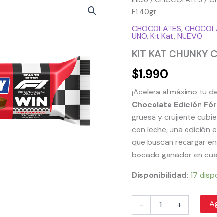
Inicio
/
CHOCOLATES
/
C
KAT
F1 40gr
CHUNKY
CHOCOLATES
,
CHOCOLA
CHOCOLATE
UNO
,
Kit Kat
,
NUEVO
F1
40gr
KIT KAT CHUNKY 
cantidad
$
1.990
¡Acelera al máximo tu d
Chocolate Edición Fó
gruesa y crujiente cub
con leche, una edición 
que buscan recargar ene
bocado ganador en cual
Disponibilidad:
17 disp
Ag
-
+