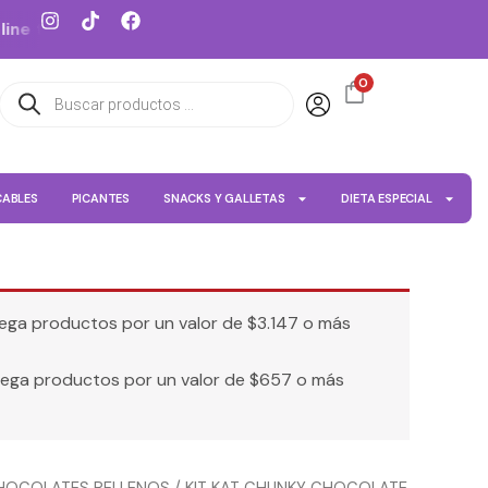
I
T
F
e tus dulces favoritos
Despacho a todo Chile
n
i
a
s
k
c
t
t
e
0
Búsqueda
a
o
b
de
g
k
o
productos
r
o
a
k
m
CABLES
PICANTES
SNACKS Y GALLETAS
DIETA ESPECIAL
grega productos por un valor de
$
3.147
o más
grega productos por un valor de
$
657
o más