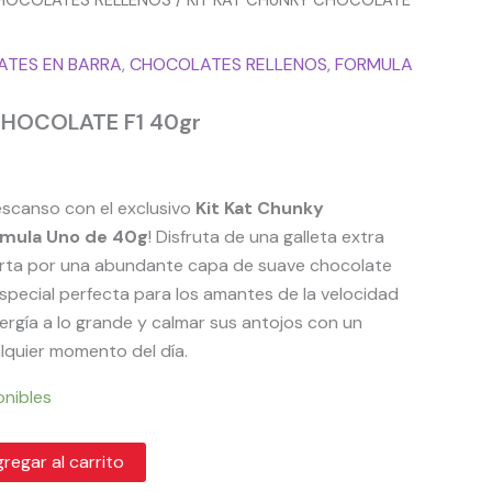
HOCOLATES RELLENOS
/ KIT KAT CHUNKY CHOCOLATE
TES EN BARRA
,
CHOCOLATES RELLENOS
,
FORMULA
CHOCOLATE F1 40gr
escanso con el exclusivo
Kit Kat Chunky
rmula Uno de 40g
! Disfruta de una galleta extra
ierta por una abundante capa de suave chocolate
especial perfecta para los amantes de la velocidad
rgía a lo grande y calmar sus antojos con un
quier momento del día.
onibles
regar al carrito