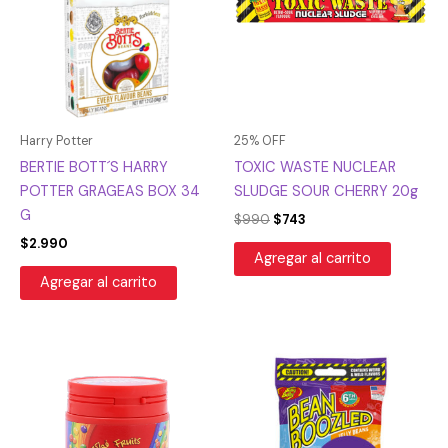
$990.
$743.
Harry Potter
25% OFF
BERTIE BOTT´S HARRY
TOXIC WASTE NUCLEAR
POTTER GRAGEAS BOX 34
SLUDGE SOUR CHERRY 20g
G
$
990
$
743
$
2.990
Agregar al carrito
Agregar al carrito