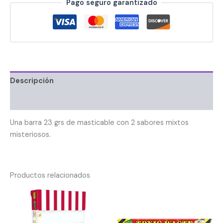
Pago seguro garantizado
Descripción
Información adicional
Una barra 23 grs de masticable con 2 sabores mixtos
misteriosos.
Productos relacionados
El
El
precio
precio
original
actual
era:
es: