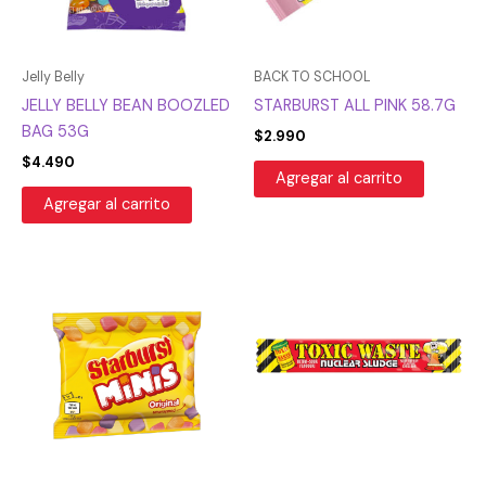
Jelly Belly
BACK TO SCHOOL
JELLY BELLY BEAN BOOZLED
STARBURST ALL PINK 58.7G
BAG 53G
$
2.990
$
4.490
Agregar al carrito
Agregar al carrito
El
El
precio
precio
original
actual
era:
es:
$990.
$743.