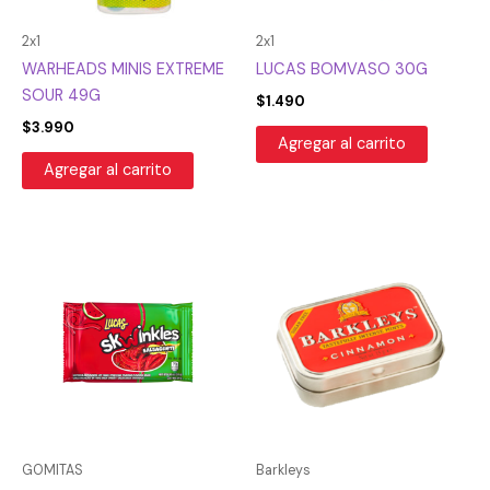
2x1
2x1
WARHEADS MINIS EXTREME
LUCAS BOMVASO 30G
SOUR 49G
$
1.490
$
3.990
Agregar al carrito
Agregar al carrito
GOMITAS
Barkleys