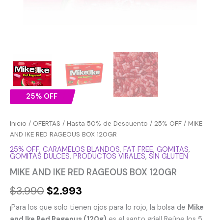
25% OFF
Inicio
/
OFERTAS
/
Hasta 50% de Descuento
/
25% OFF
/ MIKE
AND IKE RED RAGEOUS BOX 120GR
25% OFF
,
CARAMELOS BLANDOS
,
FAT FREE
,
GOMITAS
,
GOMITAS DULCES
,
PRODUCTOS VIRALES
,
SIN GLUTEN
MIKE AND IKE RED RAGEOUS BOX 120GR
$
3.990
$
2.993
¡Para los que solo tienen ojos para lo rojo, la bolsa de
Mike
and Ike Red Rageous (120g)
es el santo grial! Reúne los 5