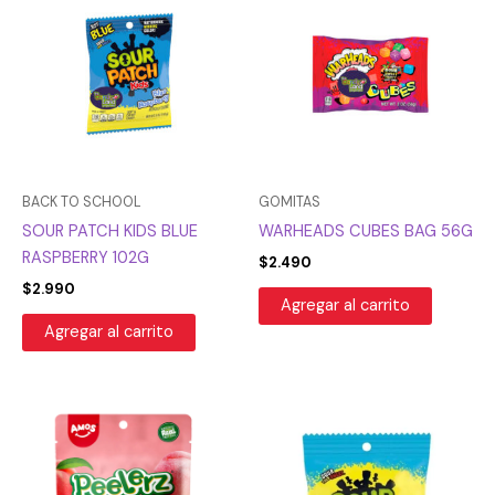
BACK TO SCHOOL
GOMITAS
SOUR PATCH KIDS BLUE
WARHEADS CUBES BAG 56G
RASPBERRY 102G
$
2.490
$
2.990
Agregar al carrito
Agregar al carrito
El
El
precio
precio
original
actual
era:
es:
$3.990.
$1.995.