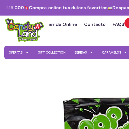
Ir
e $15.000
Compra online tus dulces favoritos
Despacho
al
contenido
Tienda Online
Contacto
FAQS
OFERTAS
GIFT COLLECTION
BEBIDAS
CARAMELOS