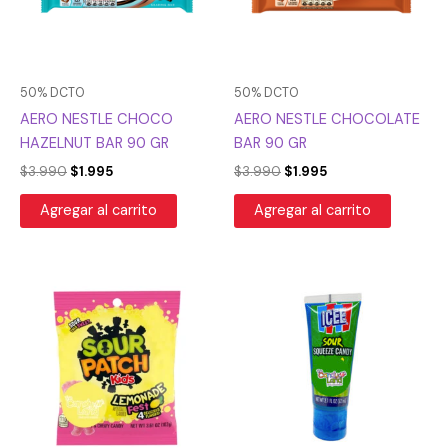
50% DCTO
50% DCTO
AERO NESTLE CHOCO
AERO NESTLE CHOCOLATE
HAZELNUT BAR 90 GR
BAR 90 GR
$
3.990
$
1.995
$
3.990
$
1.995
Agregar al carrito
Agregar al carrito
El
El
precio
precio
original
actual
era:
es:
$3.990.
$1.995.