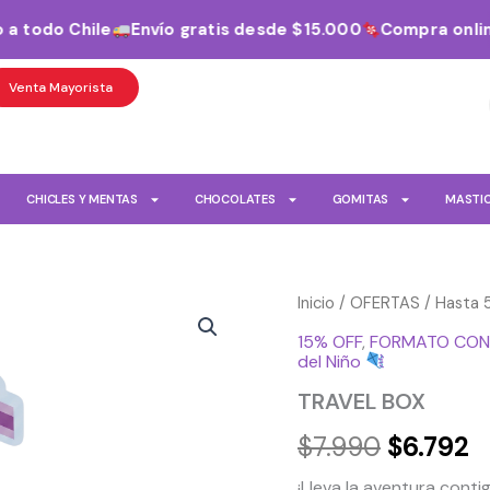
 todo Chile
Envío gratis desde $15.000
Compra online 
Venta Mayorista
CHICLES Y MENTAS
CHOCOLATES
GOMITAS
MASTI
TRAVEL
Inicio
/
OFERTAS
/
Hasta 
El
E
BOX
15% OFF
,
FORMATO CON
cantidad
precio
p
del Niño
original
a
TRAVEL BOX
era:
e
$
7.990
$
6.792
$7.990.
$
¡Lleva la aventura conti