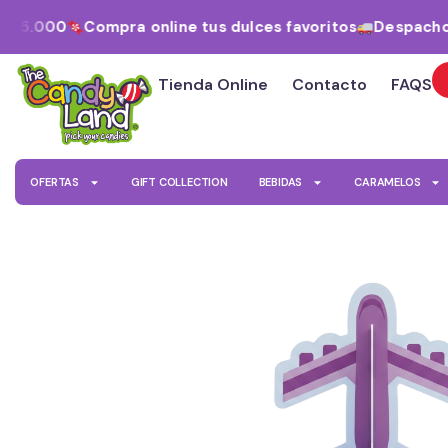
Ir
$15.000
Compra online tus dulces favoritos
Despacho a
al
contenido
Tienda Online
Contacto
FAQS
OFERTAS
GIFT COLLECTION
BEBIDAS
CARAMELOS