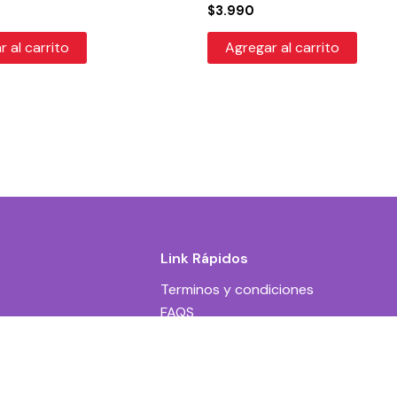
$
3.990
 al carrito
Agregar al carrito
Link Rápidos
Terminos y condiciones
FAQS
El
Contacto
$
7.990
$
p
or
er