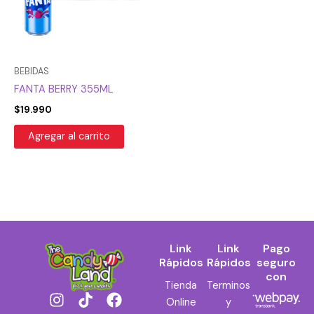
BEBIDAS
FANTA BERRY 355ML
$
19.990
Agregar al carrito
Link
Link
Pago
Rápidos
Rápidos
seguro
con
Tienda
Terminos
I
T
F
Online
y