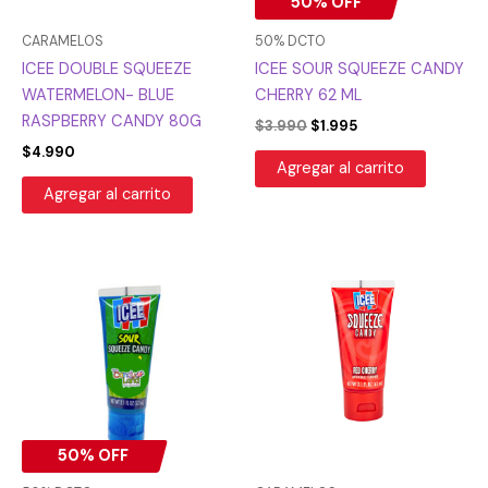
50% OFF
CARAMELOS
50% DCTO
ICEE DOUBLE SQUEEZE
ICEE SOUR SQUEEZE CANDY
WATERMELON- BLUE
CHERRY 62 ML
RASPBERRY CANDY 80G
$
3.990
$
1.995
$
4.990
Agregar al carrito
Agregar al carrito
El
El
precio
precio
original
actual
era:
es:
$3.990.
$1.995.
50% OFF