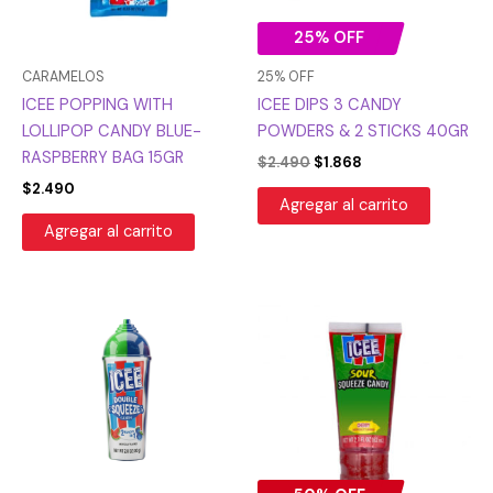
25% OFF
CARAMELOS
25% OFF
ICEE POPPING WITH
ICEE DIPS 3 CANDY
LOLLIPOP CANDY BLUE-
POWDERS & 2 STICKS 40GR
RASPBERRY BAG 15GR
$
2.490
$
1.868
$
2.490
Agregar al carrito
Agregar al carrito
El
El
precio
precio
original
actual
era:
es:
$3.990.
$1.995.