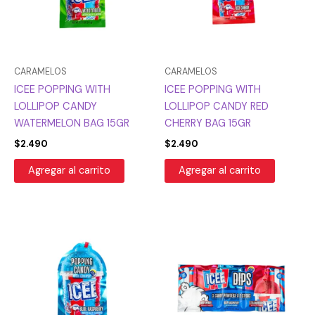
CARAMELOS
CARAMELOS
ICEE POPPING WITH
ICEE POPPING WITH
LOLLIPOP CANDY
LOLLIPOP CANDY RED
WATERMELON BAG 15GR
CHERRY BAG 15GR
$
2.490
$
2.490
Agregar al carrito
Agregar al carrito
El
El
precio
precio
original
actual
era:
es:
$2.490.
$1.868.