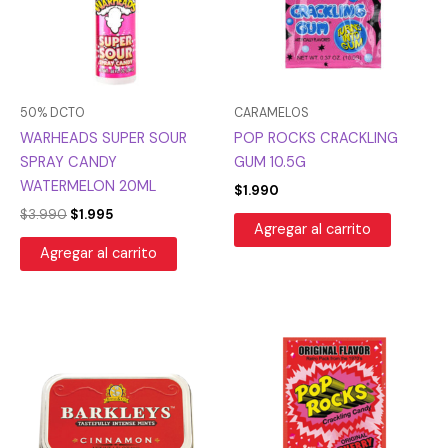
50% DCTO
CARAMELOS
WARHEADS SUPER SOUR
POP ROCKS CRACKLING
SPRAY CANDY
GUM 10.5G
WATERMELON 20ML
$
1.990
$
3.990
$
1.995
Agregar al carrito
Agregar al carrito