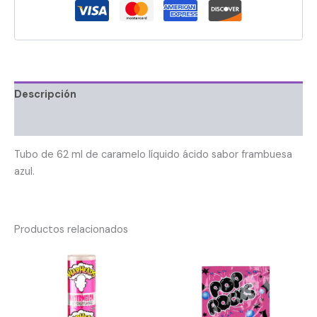
Descripción
Información adicional
Tubo de 62 ml de caramelo líquido ácido sabor frambuesa
azul.
Productos relacionados
El
El
precio
precio
original
actual
era:
es:
$3.990.
$1.995.