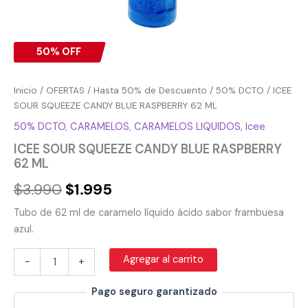
50% OFF
Inicio
/
OFERTAS
/
Hasta 50% de Descuento
/
50% DCTO
/ ICEE
SOUR SQUEEZE CANDY BLUE RASPBERRY 62 ML
50% DCTO
,
CARAMELOS
,
CARAMELOS LIQUIDOS
,
Icee
ICEE SOUR SQUEEZE CANDY BLUE RASPBERRY
62 ML
$
3.990
$
1.995
Tubo de 62 ml de caramelo líquido ácido sabor frambuesa
azul.
Agregar al carrito
-
+
Pago seguro garantizado