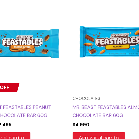
El
recio
precio
iginal
actual
a:
es:
4.990.
$2.495.
OFF
O
CHOCOLATES
T FEASTABLES PEANUT
MR. BEAST FEASTABLES AL
CHOCOLATE BAR 60G
CHOCOLATE BAR 60G
2.495
$
4.990
 al carrito
Agregar al carrito