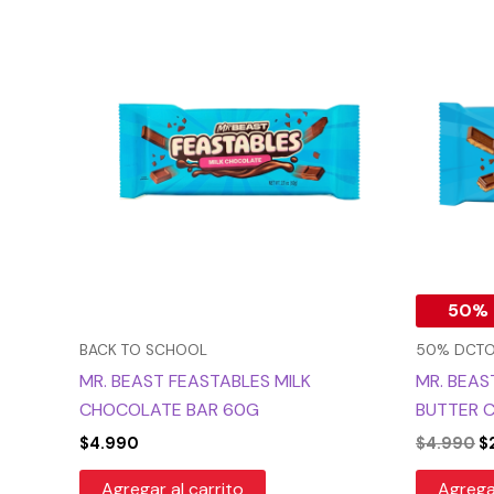
El
p
or
er
$
50% 
BACK TO SCHOOL
50% DCT
MR. BEAST FEASTABLES MILK
MR. BEAS
CHOCOLATE BAR 60G
BUTTER 
$
4.990
$
4.990
$
Agregar al carrito
Agregar