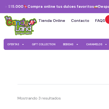
Ordenado
Ir
por
sde $15.000
Compra online tus dulces favoritos
Despac
al
los
últimos
contenido
Tienda Online
Contacto
FAQS
OFERTAS
GIFT COLLECTION
BEBIDAS
CARAMELOS
Mostrando 3 resultados