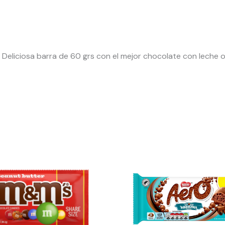
 Deliciosa barra de 60 grs con el mejor chocolate con leche o
El
El
precio
precio
original
actual
era:
es:
$3.990.
$1.995.