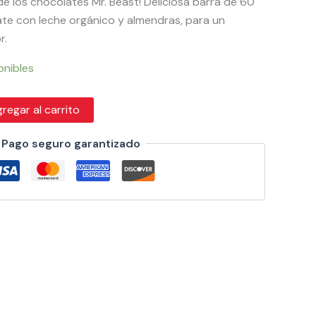
e los chocolates Mr. Beast! Deliciosa barra de 60
ate con leche orgánico y almendras, para un
r.
onibles
regar al carrito
Pago seguro garantizado