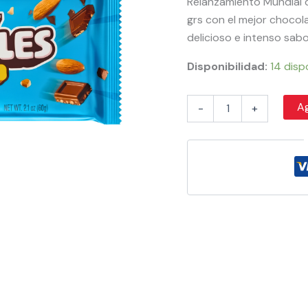
Relanzamiento Mundial d
grs con el mejor chocol
delicioso e intenso sabo
Disponibilidad:
14 disp
Ag
-
+