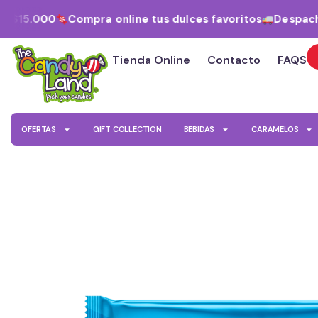
Ir
 $15.000
Compra online tus dulces favoritos
Despacho 
al
contenido
Tienda Online
Contacto
FAQS
OFERTAS
GIFT COLLECTION
BEBIDAS
CARAMELOS