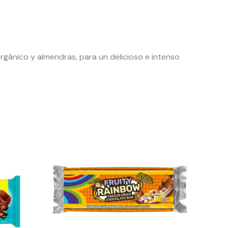
rgánico y almendras, para un delicioso e intenso
El
El
precio
precio
original
actual
era:
es:
$5.990.
$4.493.