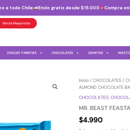
a todo Chile
Envío gratis desde $15.000
Compra onlin
Venta Mayorista
CHICLES Y MENTAS
CHOCOLATES
GOMITAS
MASTI
MR.
Inicio
/
CHOCOLATES
/
C
BEAST
ALMOND CHOCOLATE BA
FEASTABLES
CHOCOLATES
,
CHOCOLA
ALMOND
CHOCOLATE
MR. BEAST FEAS
BAR
60G
$
4.990
cantidad