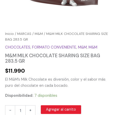
Inicio
/
MARCAS
/
M&M
/ M&M MILK CHOCOLATE SHARING SIZE
BAG 283.5 GR
CHOCOLATES
,
FORMATO CONVENIENTE
,
M&M
,
M&M
M&M MILK CHOCOLATE SHARING SIZE BAG
283.5 GR
$
11.990
El M&M’s Milk Chocolate es diversión, color y el sabor más
puro del chocolate en cada bocado.
Disponibilidad:
7 disponibles
Agregar al carrito
-
+