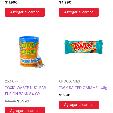
$
11.990
$
4.990
Agregar al carrito
Agregar al carrito
El
El
precio
precio
original
actual
era:
es:
$7.990.
$5.993.
25% OFF
CHOCOLATES
TOXIC WASTE NUCLEAR
TWIX SALTED CARAMEL 46g
FUSION BANK 84 GR
$
1.990
$
7.990
$
5.993
Agregar al carrito
Agregar al carrito