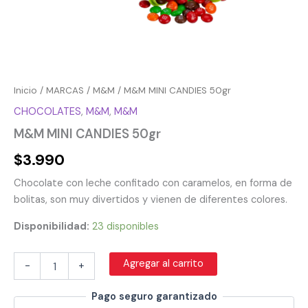
Inicio
/
MARCAS
/
M&M
/ M&M MINI CANDIES 50gr
CHOCOLATES
,
M&M
,
M&M
M&M MINI CANDIES 50gr
$
3.990
Chocolate con leche confitado con caramelos, en forma de
bolitas, son muy divertidos y vienen de diferentes colores.
Disponibilidad:
23 disponibles
Agregar al carrito
-
+
Pago seguro garantizado