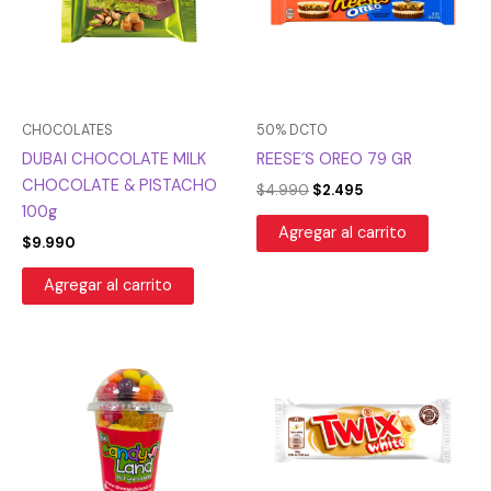
CHOCOLATES
50% DCTO
DUBAI CHOCOLATE MILK
REESE´S OREO 79 GR
CHOCOLATE & PISTACHO
$
4.990
$
2.495
100g
Agregar al carrito
$
9.990
Agregar al carrito
El
El
precio
precio
original
actual
era:
es:
$6.990.
$5.942.