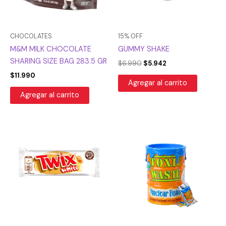
CHOCOLATES
15% OFF
M&M MILK CHOCOLATE
GUMMY SHAKE
SHARING SIZE BAG 283.5 GR
$
6.990
$
5.942
$
11.990
Agregar al carrito
Agregar al carrito
El
El
precio
precio
original
actual
era:
es:
$7.990.
$5.993.