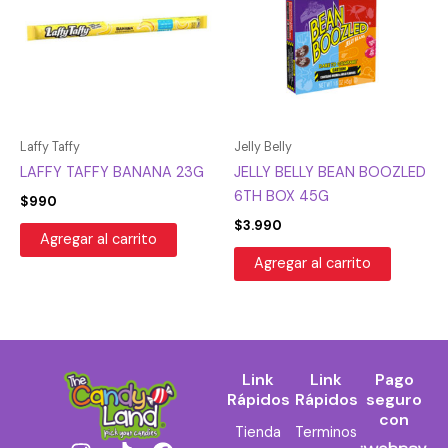
Laffy Taffy
Jelly Belly
LAFFY TAFFY BANANA 23G
JELLY BELLY BEAN BOOZLED
6TH BOX 45G
$
990
$
3.990
Agregar al carrito
Agregar al carrito
Link
Link
Pago
Rápidos
Rápidos
seguro
con
Tienda
Terminos