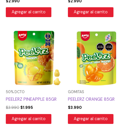
$
2.990
$
2.990
Agregar al carrito
Agregar al carrito
El
El
precio
precio
original
actual
era:
es:
$3.990.
$1.995.
50% DCTO
GOMITAS
PEELERZ PINEAPPLE 85GR
PEELERZ ORANGE 85GR
$
3.990
$
1.995
$
3.990
Agregar al carrito
Agregar al carrito