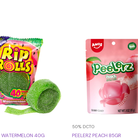
El
El
precio
precio
original
actual
era:
es:
$3.990.
$1.995.
50% DCTO
LS WATERMELON 40G
PEELERZ PEACH 85GR