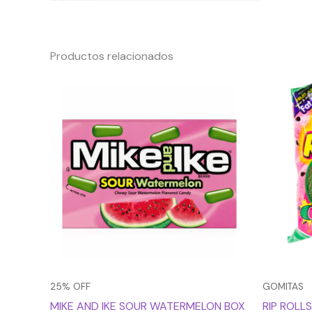
Productos relacionados
El
El
precio
precio
original
actual
era:
es:
$3.990.
$2.993.
25% OFF
GOMITAS
MIKE AND IKE SOUR WATERMELON BOX
RIP ROL