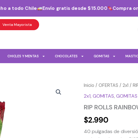
 a todo Chile
Envío gratis desde $15.000
Compra onlin
Venta Mayorista
CHICLES Y MENTAS
CHOCOLATES
GOMITAS
MASTI
RIP
Inicio
/
OFERTAS
/
2x1
/ R
ROLLS
2x1
,
GOMITAS
,
GOMITAS
RAINBOW
REACTION
RIP ROLLS RAINB
40G
cantidad
$
2.990
40 pulgadas de diversión