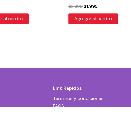
$
3.990
$
1.995
 al carrito
Agregar al carrito
Link Rápidos
Terminos y condiciones
FAQS
Contacto
$