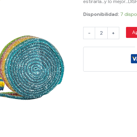
estirarla…y lo mejor…DI
Disponibilidad:
7 dispo
Ag
-
+