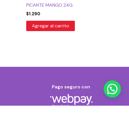
PICANTE MANGO 24G
$
1.290
Agregar al carrito
Pago seguro con
RIP
ROLLS
2.990
-
+
Agregar al carrito
RAINBOW
REACTION