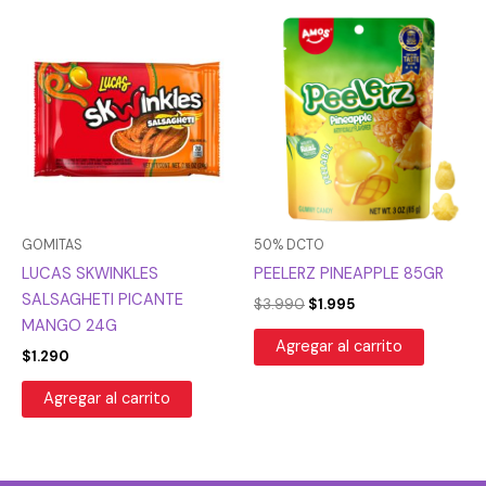
El
El
precio
precio
original
actual
era:
es:
$3.990.
$1.995.
GOMITAS
50% DCTO
LUCAS SKWINKLES
PEELERZ PINEAPPLE 85GR
SALSAGHETI PICANTE
$
3.990
$
1.995
MANGO 24G
Agregar al carrito
$
1.290
Agregar al carrito