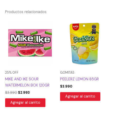
Productos relacionados
El
El
precio
precio
original
actual
era:
es:
$3.990.
$2.993.
25% OFF
GOMITAS
MIKE AND IKE SOUR
PEELERZ LEMON 85GR
WATERMELON BOX 120GR
$
3.990
$
3.990
$
2.993
Agregar al carrito
Agregar al carrito