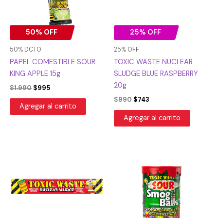
50% OFF
25% OFF
50% DCTO
25% OFF
PAPEL COMESTIBLE SOUR
TOXIC WASTE NUCLEAR
KING APPLE 15g
SLUDGE BLUE RASPBERRY
20g
$
1.990
$
995
$
990
$
743
Agregar al carrito
Agregar al carrito
El
El
El
El
precio
precio
precio
precio
original
actual
original
actual
era:
es:
era:
es:
$990.
$743.
$7.990.
$5.993.