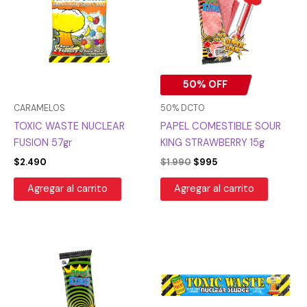
era:
es:
$1.990.
$995.
50% OFF
CARAMELOS
50% DCTO
TOXIC WASTE NUCLEAR
PAPEL COMESTIBLE SOUR
FUSION 57gr
KING STRAWBERRY 15g
$
2.490
$
1.990
$
995
Agregar al carrito
Agregar al carrito
El
El
El
El
precio
precio
precio
precio
original
actual
original
actual
era:
es:
era:
es:
$1.990.
$995.
$990.
$743.