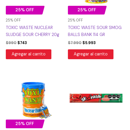
25% OFF
25% OFF
25% OFF
25% OFF
TOXIC WASTE NUCLEAR
TOXIC WASTE SOUR SMOG
SLUDGE SOUR CHERRY 20g
BALLS BANK 114 GR
$
990
$
743
$
7.990
$
5.993
Agregar al carrito
Agregar al carrito
El
El
precio
precio
original
actual
era:
es:
$7.990.
$5.993.
25% OFF