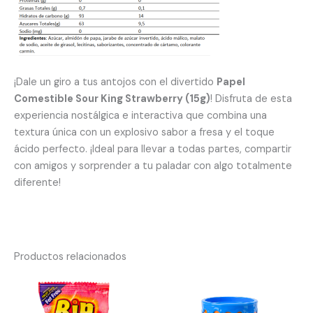
¡Dale un giro a tus antojos con el divertido
Papel
Comestible Sour King Strawberry (15g)
! Disfruta de esta
experiencia nostálgica e interactiva que combina una
textura única con un explosivo sabor a fresa y el toque
ácido perfecto. ¡Ideal para llevar a todas partes, compartir
con amigos y sorprender a tu paladar con algo totalmente
diferente!
Productos relacionados
El
El
precio
precio
original
actual