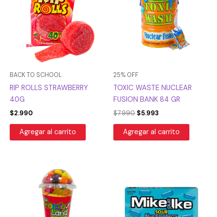
era:
es:
$7.990.
$5.993.
BACK TO SCHOOL
25% OFF
RIP ROLLS STRAWBERRY
TOXIC WASTE NUCLEAR
40G
FUSION BANK 84 GR
$
2.990
$
7.990
$
5.993
Agregar al carrito
Agregar al carrito
El
El
El
El
precio
precio
precio
precio
original
actual
original
actual
era:
es:
era:
es:
$6.990.
$5.942.
$3.990.
$2.993.