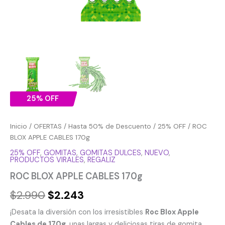
25% OFF
Inicio
/
OFERTAS
/
Hasta 50% de Descuento
/
25% OFF
/ ROC
BLOX APPLE CABLES 170g
25% OFF
,
GOMITAS
,
GOMITAS DULCES
,
NUEVO
,
PRODUCTOS VIRALES
,
REGALIZ
ROC BLOX APPLE CABLES 170g
$
2.990
$
2.243
¡Desata la diversión con los irresistibles
Roc Blox Apple
Cables de 170g
, unas largas y deliciosas tiras de gomita