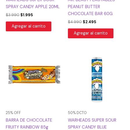
SPRAY CANDY APPLE 20ML
PEANUT BUTTER
CHOCOLATE BAR 60G
$
3.990
$
1.995
$
4.990
$
2.495
Agregar al carrito
Agregar al carrito
El
El
El
El
precio
precio
precio
precio
original
actual
original
actual
era:
es:
era:
es:
$5.990.
$4.493.
$3.990.
$1.995.
25% OFF
50% DCTO
BARRA DE CHOCOLATE
WARHEADS SUPER SOUR
FRUITY RAINBOW 85g
SPRAY CANDY BLUE