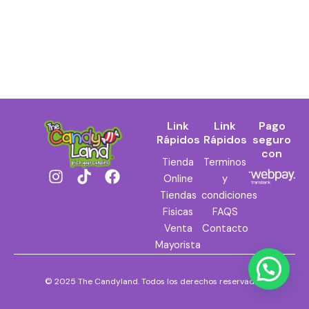
Link
Link
Pago
Rápidos
Rápidos
seguro
con
Tienda
Terminos
I
T
F
Online
y
n
i
a
Tiendas
condiciones
s
k
c
Fisicas
FAQS
t
t
e
Venta
Contacto
a
o
b
Mayorista
g
k
o
r
o
a
k
© 2025 The Candyland. Todos los derechos reservados.
m